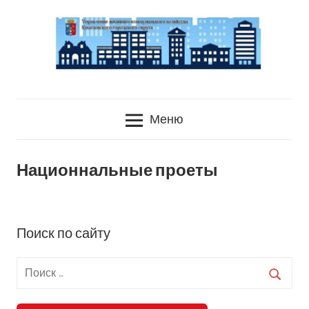
Перейти
к
содержанию
УЖКХ
Управление
Киселевского
Меню
городского
Жилищно-
округа
коммунального
Национнальные проеты
хозяйства
Поиск по сайту
Киселевского
городского