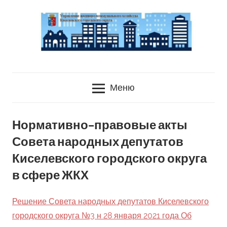
Перейти
к
содержанию
УЖКХ
Управление
Киселевского
Меню
городского
Жилищно-
округа
коммунального
Нормативно-правовые акты
Совета народных депутатов
хозяйства
Киселевского городского округа
Киселевского
в сфере ЖКХ
городского
Решение Совета народных депутатов Киселевского
городского округа №3 н 28 января 2021 года Об