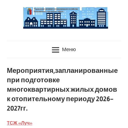
Перейти
к
содержанию
УЖКХ
Управление
Киселевского
Меню
городского
Жилищно-
округа
коммунального
Мероприятия,запланированные
при подготовке
хозяйства
многоквартирных жилых домов
Киселевского
к отопительному периоду 2026-
2027гг.
городского
ТСЖ «Луч»